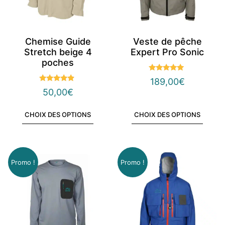
Chemise Guide
Veste de pêche
Stretch beige 4
Expert Pro Sonic
poches
Note
189,00
€
4.83
Note
sur 5
50,00
€
4.67
sur 5
CHOIX DES OPTIONS
CHOIX DES OPTIONS
Promo !
Promo !