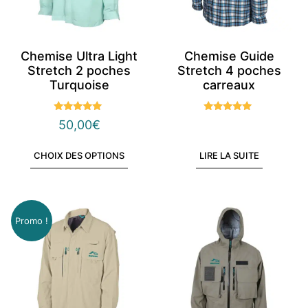
Chemise Ultra Light
Chemise Guide
Stretch 2 poches
Stretch 4 poches
Turquoise
carreaux
Note
Note
50,00
€
5.00
5.00
sur 5
sur 5
CHOIX DES OPTIONS
LIRE LA SUITE
Promo !