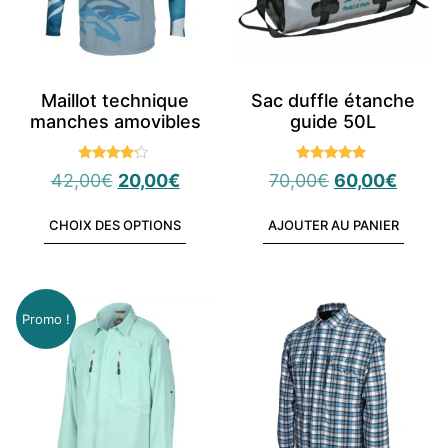
Maillot technique
Sac duffle étanche
manches amovibles
guide 50L
Note
Note
42,00
€
20,00
€
70,00
€
60,00
€
4.00
4.75
sur 5
sur 5
CHOIX DES OPTIONS
AJOUTER AU PANIER
Promo !