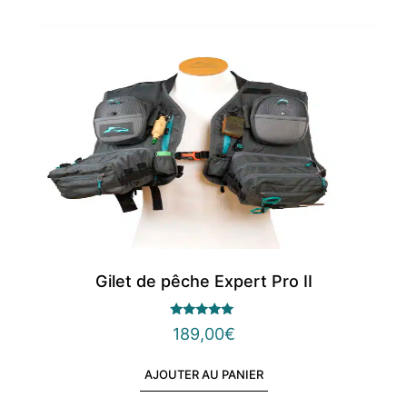
Gilet de pêche Expert Pro II
Note
189,00
€
4.83
sur 5
AJOUTER AU PANIER