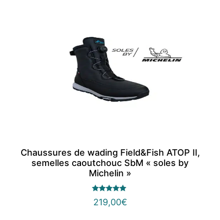
Chaussures de wading Field&Fish ATOP II,
semelles caoutchouc SbM « soles by
Michelin »
Note
219,00
€
5.00
sur 5